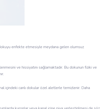
canlı dokuyu enfekte etmesiyle meydana gelen olumsuz
lenmesini ve hissiyatını sağlamaktadır. Bu dokunun fiziki ve
ır.
nal içindeki canlı dokular özel aletlerle temizlenir. Daha
urumlarda kuronlar veya kanal içine piva yerleştirilmesi de söz