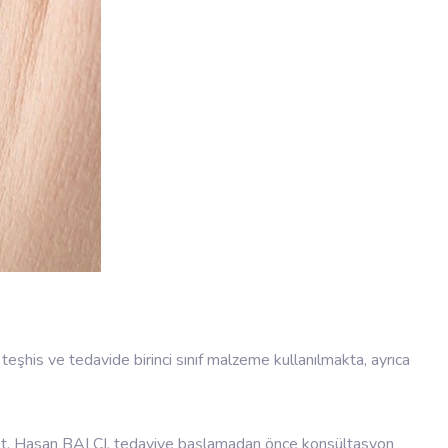
şhis ve tedavide birinci sınıf malzeme kullanılmakta, ayrıca
n Dt. Hasan BALCI, tedaviye başlamadan önce konsültasyon