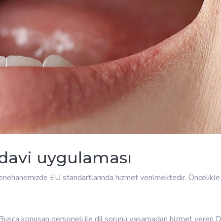
edavi uygulaması
ehanemizde EU standartlarında hizmet verilmektedir. Öncelikle te
e Rusça konuşan personeli ile dil sorunu yaşamadan hizmet vere