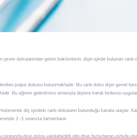
 dişin çevre dokularından gelen bakterilerin, dişin içinde bulunan 
ri denilen pulpa dokusu bulunmaktadır. Bu canlı doku dişin genel bes
adır. Bu ağrının giderilmesi amacıyla dişlere kanal tedavisi uygulan
mizlenerek diş içindeki canlı dokuların bulunduğu kanala ulaşılır. Ka
r genelde 2-3 seansta tamamlanır.
 sırasında dişe dolgu yapılabildiği gibi dişin fazla harap olduğu d